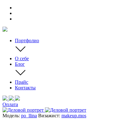
Портфолио
О себе
Блог
Прайс
Контакты
Оплата
Модель:
po_llina
Визажист:
makeup.mos